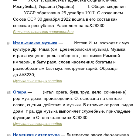
— УССР (Украïнська Радянська Социалicтична
Республika), Украина (Украïна). I. Общие сведения
УССР образована 25 декабря 1917. С созданием
Союза ССР 30 декабря 1922 вошла в его состав как
союзная республика. Расположена на&#8230; …
Большая советская энциклопедия
Итальянская музыка
— Истоки И. м. восходят к муз.
64
культуре Др. Рима (см. Древнеримская музыка). Музыка
играла существ. роль в обществ., гос. жизни Римской
империи, в быту разл. слоев населения; богатым и
разнообразным был муз. инструментарий. Образцы
др.&#8230; …
Музыкальная энциклопедия
Опера
— (итал. opera, букв. труд, дело, сочинение)
65
род муз. драм. произведения. О. основана на синтезе
слова, сценич. действия и музыки. В отличие от разл. видов
драм. т ра, где музыка выполняет служебные, прикладные
функции, в О. она становится&#8230; …
Музыкальная энциклопедия
Немецкая литература
— Литература эпохи феодализма.
66