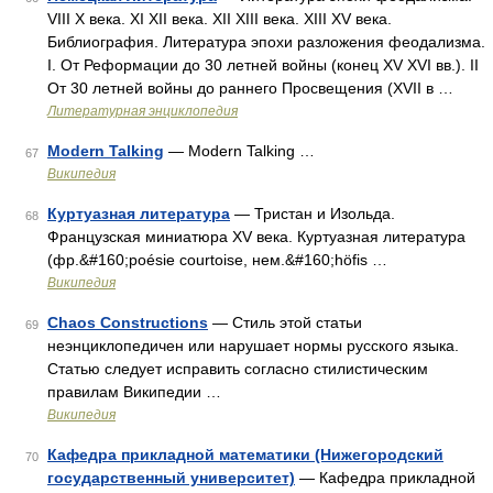
VIII X века. XI XII века. XII XIII века. XIII XV века.
Библиография. Литература эпохи разложения феодализма.
I. От Реформации до 30 летней войны (конец XV XVI вв.). II
От 30 летней войны до раннего Просвещения (XVII в …
Литературная энциклопедия
Modern Talking
— Modern Talking …
67
Википедия
Куртуазная литература
— Тристан и Изольда.
68
Французская миниатюра XV века. Куртуазная литература
(фр.&#160;poésie courtoise, нем.&#160;höfis …
Википедия
Chaos Constructions
— Стиль этой статьи
69
неэнциклопедичен или нарушает нормы русского языка.
Статью следует исправить согласно стилистическим
правилам Википедии …
Википедия
Кафедра прикладной математики (Нижегородский
70
государственный университет)
— Кафедра прикладной