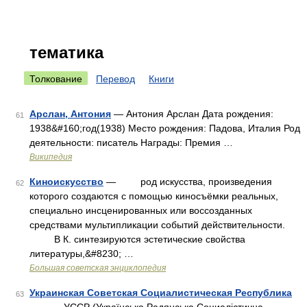
тематика
Толкование
Перевод
Книги
Арслан, Антония
— Антония Арслан Дата рождения:
61
1938&#160;год(1938) Место рождения: Падова, Италия Род
деятельности: писатель Награды: Премия …
Википедия
Киноискусство
— род искусства, произведения
62
которого создаются с помощью киносъёмки реальных,
специально инсценированных или воссозданных
средствами мультипликации событий действительности.
В К. синтезируются эстетические свойства
литературы,&#8230; …
Большая советская энциклопедия
Украинская Советская Социалистическая Республика
63