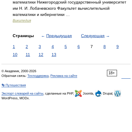
математики Нижегородский государственный университет
им Н. И. Лобачевского Факультет вычислительной
математики и кибернетики …
Википедия
Страницы
←
Предыдущая
Следующая
→
1
2
3
4
5
6
7
8
9
10
11
12
13
© Академик, 2000-2026
18+
Обратная связь:
Техподдержка
,
Реклама на сайте
👣 Путешествия
Экспорт словарей на сайты
, сделанные на PHP,
Joomla,
Drupal,
WordPress, MODx.